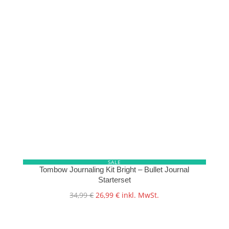
SALE
Tombow Journaling Kit Bright – Bullet Journal
Starterset
Ursprünglicher
Aktueller
34,99
€
26,99
€
inkl. MwSt.
Preis
Preis
war:
ist:
34,99 €
26,99 €.