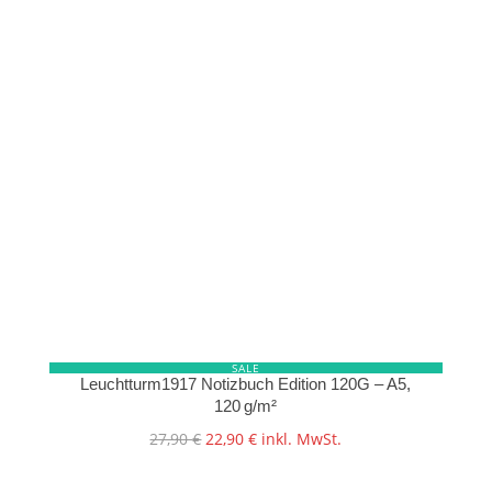
SALE
Leuchtturm1917 Notizbuch Edition 120G – A5,
120 g/m²
Ursprünglicher
Aktueller
27,90
€
22,90
€
inkl. MwSt.
Preis
Preis
war:
ist: