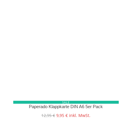
SALE
Paperado Klappkarte DIN A6 5er Pack
Ursprünglicher
Aktueller
12,95
€
9,95
€
inkl. MwSt.
Preis
Preis
war:
ist:
12,95 €
9,95 €.