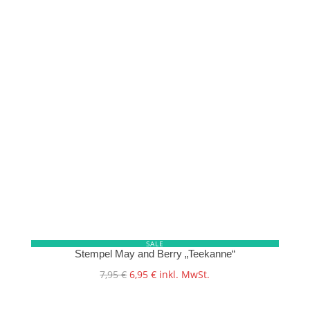
27,90 €
22,90 €.
SALE
Stempel May and Berry „Teekanne“
Ursprünglicher
Aktueller
7,95
€
6,95
€
inkl. MwSt.
Preis
Preis
war:
ist: