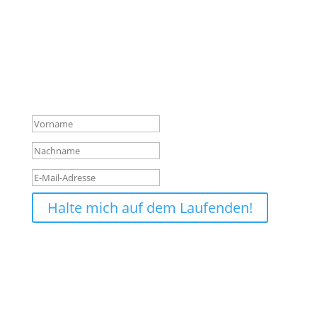
Verpasse keine News mehr
aus dem Shop!
Melde dich für unseren Newsletter an und sichere
dir so vor allen anderen die wichtigsten Infos über
neue Produkte, Hintergründe und Aktionen.
Erfolgsmeldung
Halte mich auf dem Laufenden!