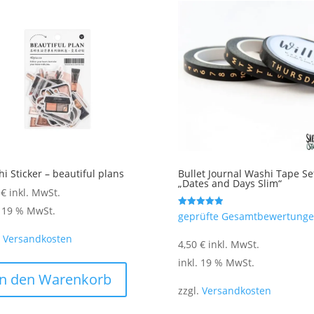
i Sticker – beautiful plans
Bullet Journal Washi Tape Se
„Dates and Days Slim“
0
€
inkl. MwSt.
. 19 % MwSt.
Bewertet mit
geprüfte Gesamtbewertung
5.00
von 5
.
Versandkosten
4,50
€
inkl. MwSt.
inkl. 19 % MwSt.
In den Warenkorb
zzgl.
Versandkosten