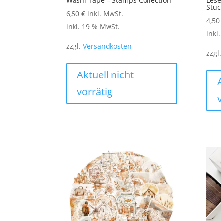
Washi Tape – Stamps Collection
Lese
Stüc
6,50
€
inkl. MwSt.
4,5
inkl. 19 % MwSt.
inkl
zzgl.
Versandkosten
zzgl
Aktuell nicht
vorrätig