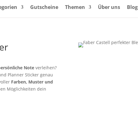
egorien
Gutscheine
Themen
Über uns
Blog
er
persönliche Note
verleihen?
und Planner Sticker genau
oller
Farben, Muster und
sen Möglichkeiten dein