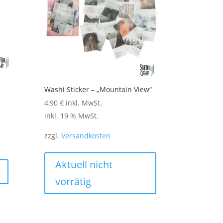
auf
der
Produktseite
gewählt
werden
Washi Sticker – „Mountain View“
4,90
€
inkl. MwSt.
inkl. 19 % MwSt.
zzgl.
Versandkosten
Aktuell nicht
vorrätig