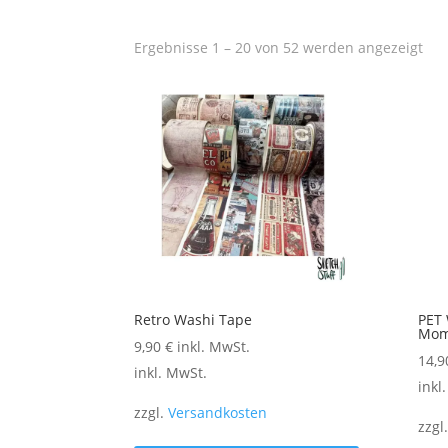
Na
Ergebnisse 1 – 20 von 52 werden angezeigt
Akt
sort
Retro Washi Tape
PET 
Mome
9,90
€
inkl. MwSt.
14,
inkl. MwSt.
inkl
zzgl.
Versandkosten
zzgl
Dieses