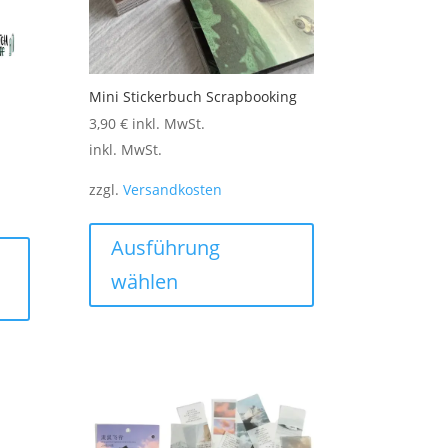
werden
Mini Stickerbuch Scrapbooking
3,90
€
inkl. MwSt.
inkl. MwSt.
zzgl.
Versandkosten
Dieses
Produkt
Ausführung
weist
wählen
mehrere
Varianten
auf.
Die
Optionen
können