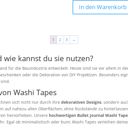
In den Warenkorb
1
2
3
→
 wie kannst du sie nutzen?
d für die Bauindustrie entwickelt. Heute sind sie vor allem in der
Geschenken oder die Dekoration von DIY Projektzen. Besonders eig
 sind.
 von Washi Tapes
chnen sich nicht nur durch ihre
dekorativen Designs
, sondern au
en auf nahezu allen Oberflächen, ohne Rückstände zu hinterlassen
tizen hervorheben. Unsere
hochwertigen Bullet Journal Washi Tape
 Egal ob minimalistisch oder bunt, Washi Tapes verleihen deinem 