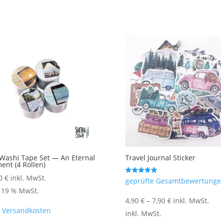
ch
ualität
iert
Washi Tape Set — An Eternal
Travel Journal Sticker
nt (4 Rollen)
90
€
inkl. MwSt.
Bewertet mit
geprüfte Gesamtbewertung
5.00
. 19 % MwSt.
von 5
4,90
€
–
7,90
€
inkl. MwSt.
.
Versandkosten
inkl. MwSt.