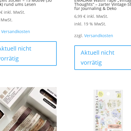
zeit Sticker – 15 Motive (30
EMADAM Washi Tape „Vinta
k) rund ums Lesen
Thoughts“ – zarter Vintage-St
für Journaling & Deko
0
€
inkl. MwSt.
6,99
€
inkl. MwSt.
. MwSt.
inkl. 19 % MwSt.
.
Versandkosten
zzgl.
Versandkosten
Dieses
Produkt
Aktuell nicht
Aktuell nicht
weist
vorrätig
vorrätig
mehrere
Varianten
auf.
Die
Optionen
können
auf
der
Produktseite
gewählt