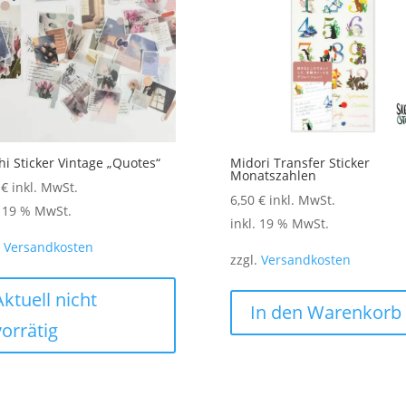
auf
der
Produktseite
gewählt
werden
i Sticker Vintage „Quotes“
Midori Transfer Sticker
Monatszahlen
0
€
inkl. MwSt.
6,50
€
inkl. MwSt.
. 19 % MwSt.
inkl. 19 % MwSt.
.
Versandkosten
zzgl.
Versandkosten
Aktuell nicht
In den Warenkorb
vorrätig