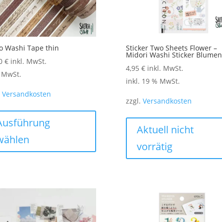
werden
o Washi Tape thin
Sticker Two Sheets Flower –
Midori Washi Sticker Blumen
90
€
inkl. MwSt.
4,95
€
inkl. MwSt.
. MwSt.
inkl. 19 % MwSt.
.
Versandkosten
zzgl.
Versandkosten
Dieses
Produkt
Ausführung
Aktuell nicht
weist
wählen
vorrätig
mehrere
Varianten
auf.
Die
Optionen
können