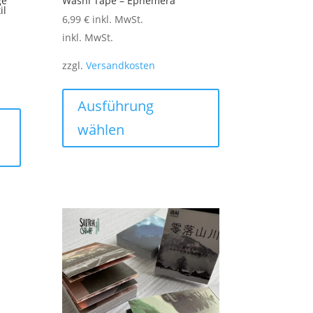
ge
Washi Tape – Ephemera
il
6,99
€
inkl. MwSt.
inkl. MwSt.
zzgl.
Versandkosten
Dieses
Produkt
Ausführung
weist
wählen
mehrere
Varianten
auf.
Die
Optionen
können
auf
der
Produktseite
gewählt