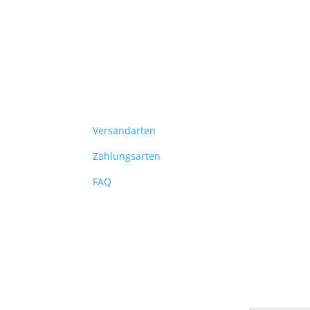
Versandarten
Zahlungsarten
FAQ
Verpas
Melde dich f
Infos über n
Erfolg