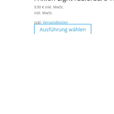
9,90
€
inkl. MwSt.
inkl. MwSt.
zzgl.
Versandkosten
Dieses
Ausführung wählen
Produkt
weist
mehrere
Varianten
auf.
Die
Optionen
können
auf
der
Produktseite
gewählt
werden