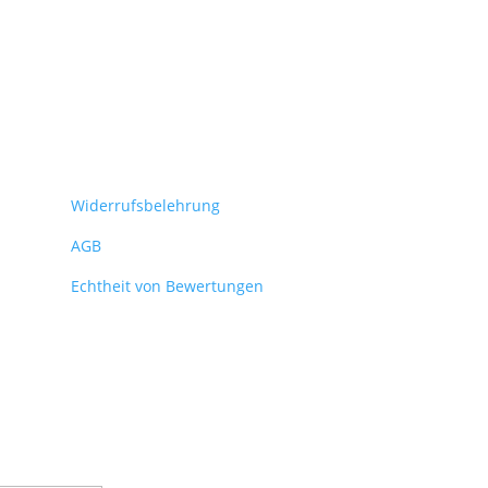
Widerrufsbelehrung
AGB
Echtheit von Bewertungen
se keine News mehr aus dem Shop!
ür unseren Newsletter an und sichere dir so vor allen anderen die
eue Produkte, Hintergründe und Aktionen.
smeldung