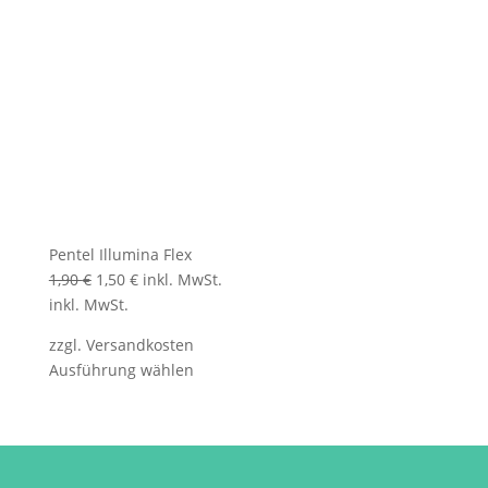
Pentel Illumina Flex
Ursprünglicher
Aktueller
1,90
€
1,50
€
inkl. MwSt.
Preis
Preis
inkl. MwSt.
war:
ist:
zzgl.
Versandkosten
1,90 €
1,50 €.
Ausführung wählen