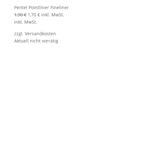
Pentel Pointliner Fineliner
Ursprünglicher
Aktueller
1,90
€
1,70
€
inkl. MwSt.
Preis
Preis
inkl. MwSt.
war:
ist:
zzgl.
Versandkosten
1,90 €
1,70 €.
Aktuell nicht vorrätig