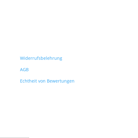
Widerrufsbelehrung
AGB
Echtheit von Bewertungen
se keine News mehr aus dem Shop!
ür unseren Newsletter an und sichere dir so vor allen anderen die
eue Produkte, Hintergründe und Aktionen.
smeldung