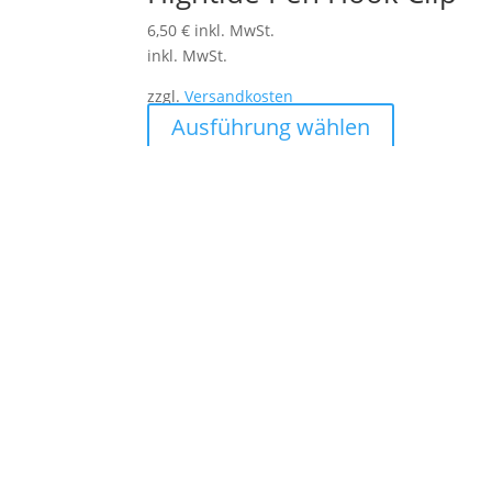
6,50
€
inkl. MwSt.
inkl. MwSt.
zzgl.
Versandkosten
Dieses
Ausführung wählen
Produkt
weist
mehrere
Varianten
auf.
Die
Optionen
können
auf
der
Produktseite
gewählt
werden