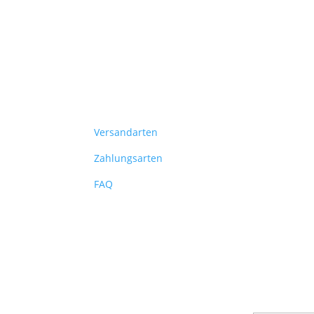
Versandarten
Zahlungsarten
FAQ
Verpas
Melde dich f
Infos über n
Erfolg