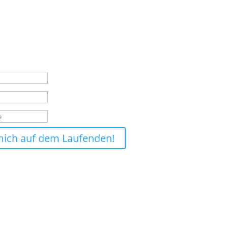
se keine News mehr aus dem Shop!
ür unseren Newsletter an und sichere dir so vor allen anderen die
eue Produkte, Hintergründe und Aktionen.
smeldung
mich auf dem Laufenden!