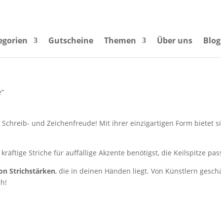
egorien
Gutscheine
Themen
Über uns
Blog
e“
e Schreib- und Zeichenfreude! Mit ihrer einzigartigen Form bietet si
 kräftige Striche für auffällige Akzente benötigst, die Keilspitze pas
on Strichstärken
, die in deinen Händen liegt. Von Künstlern geschä
ch!