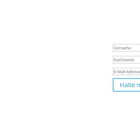
Verpas
Melde dich f
Infos über n
Erfolg
Halte 