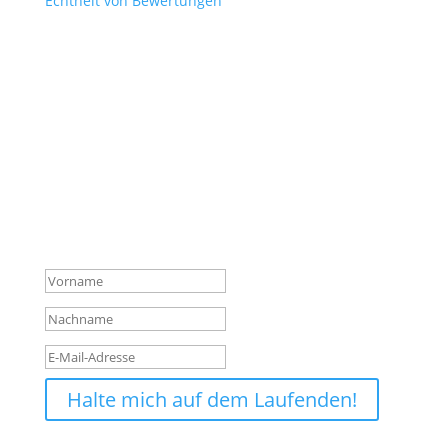
Echtheit von Bewertungen
Verpasse keine News mehr
aus dem Shop!
Melde dich für unseren Newsletter an und sichere
dir so vor allen anderen die wichtigsten Infos über
neue Produkte, Hintergründe und Aktionen.
Erfolgsmeldung
Halte mich auf dem Laufenden!