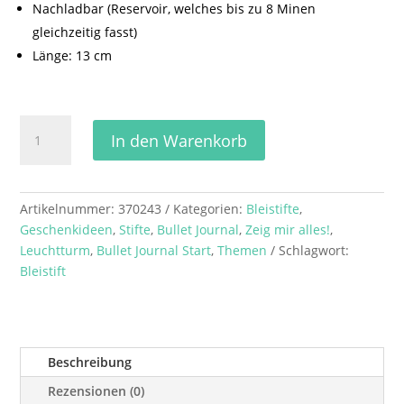
Nachladbar (Reservoir, welches bis zu 8 Minen
gleichzeitig fasst)
Länge: 13 cm
Drehgriffel
In den Warenkorb
Nr.
2
Bullet
Journal
Artikelnummer:
370243
Kategorien:
Bleistifte
,
Edition
Geschenkideen
,
Stifte
,
Bullet Journal
,
Zeig mir alles!
,
(Bleistift)
Leuchtturm
,
Bullet Journal Start
,
Themen
Schlagwort:
Menge
Bleistift
Beschreibung
Rezensionen (0)