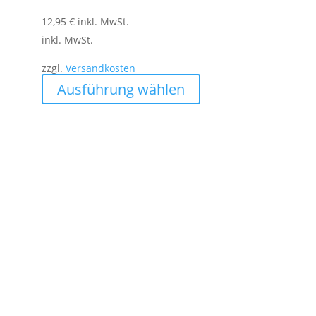
12,95
€
inkl. MwSt.
inkl. MwSt.
zzgl.
Versandkosten
Dieses
Ausführung wählen
Produkt
weist
mehrere
Varianten
auf.
Die
Optionen
können
auf
der
Produktseite
gewählt