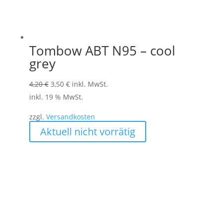
werden
Tombow ABT N95 – cool
grey
Ursprünglicher
Aktueller
4,20
€
3,50
€
inkl. MwSt.
Preis
Preis
inkl. 19 % MwSt.
war:
ist:
zzgl.
Versandkosten
4,20 €
3,50 €.
Aktuell nicht vorrätig