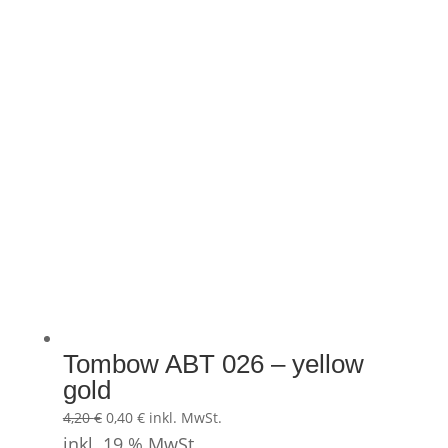
mehrere
Varianten
auf.
Die
Optionen
können
auf
der
Produktseite
gewählt
werden
Tombow ABT 026 – yellow
gold
Ursprünglicher
Aktueller
4,20
€
0,40
€
inkl. MwSt.
Preis
Preis
inkl. 19 % MwSt.