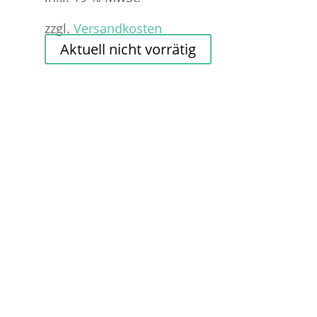
war:
ist:
zzgl.
Versandkosten
4,20 €
0,40 €.
Aktuell nicht vorrätig