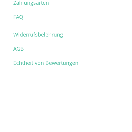
Zahlungsarten
FAQ
Widerrufsbelehrung
AGB
Echtheit von Bewertungen
Verpasse keine News mehr
aus dem Shop!
Melde dich für unseren Newsletter an und
sichere dir so vor allen anderen die