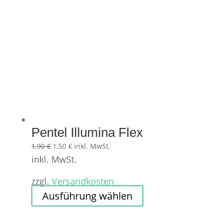
Pentel Illumina Flex
Ursprünglicher
Aktueller
1,90
€
1,50
€
inkl. MwSt.
Preis
Preis
inkl. MwSt.
war:
ist:
zzgl.
Versandkosten
1,90 €
1,50 €.
Dieses
Ausführung wählen
Produkt
weist