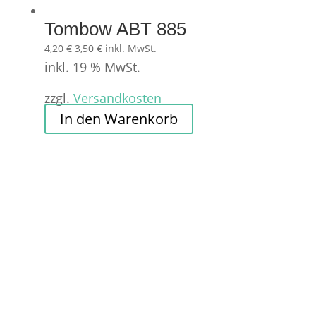
Tombow ABT 885
Ursprünglicher
Aktueller
4,20
€
3,50
€
inkl. MwSt.
Preis
Preis
inkl. 19 % MwSt.
war:
ist:
zzgl.
Versandkosten
4,20 €
3,50 €.
In den Warenkorb