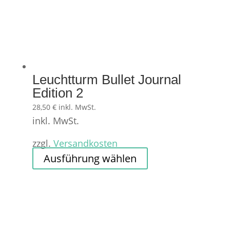
Leuchtturm Bullet Journal
Edition 2
28,50
€
inkl. MwSt.
inkl. MwSt.
zzgl.
Versandkosten
Dieses
Ausführung wählen
Produkt
weist
mehrere
Varianten
auf.