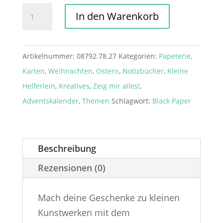
Geschenkanhänger
In den Warenkorb
Ornament
schwarz
Menge
Artikelnummer:
08792.78.27
Kategorien:
Papeterie
,
Karten
,
Weihnachten
,
Ostern
,
Notizbücher
,
Kleine
Helferlein
,
Kreatives
,
Zeig mir alles!
,
Adventskalender
,
Themen
Schlagwort:
Black Paper
Beschreibung
Rezensionen (0)
Mach deine Geschenke zu kleinen
Kunstwerken mit dem