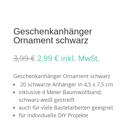
Geschenkanhänger
Ornament schwarz
Ursprünglicher
Aktueller
3,99
€
2,99
€
inkl. MwSt.
Preis
Preis
war:
ist:
Geschenkanhänger Ornament schwarz
3,99 €
2,99 €.
20 schwarze Anhänger in 4,5 x 7,5 cm
inklusive 4 Meter Baumwollband,
schwarz-weiß gestreift
auch für viele Bastelarbeiten geeignet
für individuelle DIY Projekte