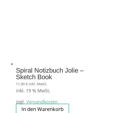
Die
Optionen
können
auf
der
Produktseite
gewählt
werden
Spiral Notizbuch Jolie –
Sketch Book
11,90
€
inkl. MwSt.
inkl. 19 % MwSt.
zzgl.
Versandkosten
In den Warenkorb