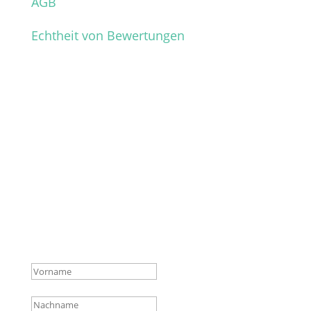
AGB
Echtheit von Bewertungen
Verpasse keine News mehr
aus dem Shop!
Melde dich für unseren Newsletter an und
sichere dir so vor allen anderen die
wichtigsten Infos über neue Produkte,
Hintergründe und Aktionen.
Erfolgsmeldung