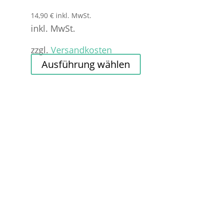
14,90
€
inkl. MwSt.
inkl. MwSt.
zzgl.
Versandkosten
Dieses
Ausführung wählen
Produkt
weist
mehrere
Varianten
auf.
Die
Optionen
können
auf
der
Produktseite
gewählt