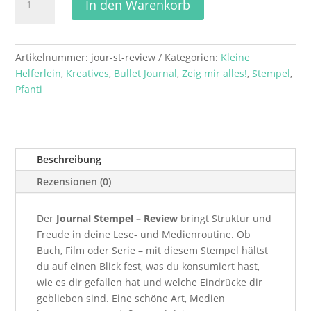
In den Warenkorb
Stempel
–
Review
Menge
Artikelnummer:
jour-st-review
Kategorien:
Kleine
Helferlein
,
Kreatives
,
Bullet Journal
,
Zeig mir alles!
,
Stempel
,
Pfanti
Beschreibung
Rezensionen (0)
Der
Journal Stempel – Review
bringt Struktur und
Freude in deine Lese- und Medienroutine. Ob
Buch, Film oder Serie – mit diesem Stempel hältst
du auf einen Blick fest, was du konsumiert hast,
wie es dir gefallen hat und welche Eindrücke dir
geblieben sind. Eine schöne Art, Medien