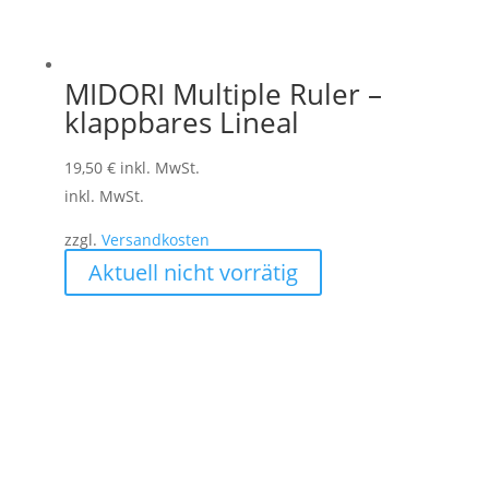
MIDORI Multiple Ruler –
klappbares Lineal
19,50
€
inkl. MwSt.
inkl. MwSt.
zzgl.
Versandkosten
Dieses
Aktuell nicht vorrätig
Produkt
weist
mehrere
Varianten
auf.
Die
Optionen