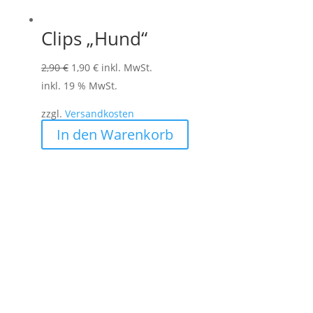
Clips „Hund“
Ursprünglicher
Aktueller
2,90
€
1,90
€
inkl. MwSt.
Preis
Preis
inkl. 19 % MwSt.
war:
ist:
zzgl.
Versandkosten
2,90 €
1,90 €.
In den Warenkorb