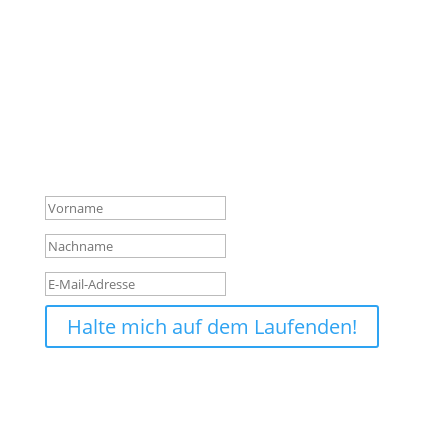
Verpasse keine News mehr
aus dem Shop!
Melde dich für unseren Newsletter an und sichere
dir so vor allen anderen die wichtigsten Infos über
neue Produkte, Hintergründe und Aktionen.
Erfolgsmeldung
Halte mich auf dem Laufenden!