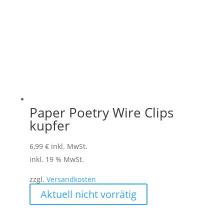
können
auf
der
Produktseite
gewählt
werden
Paper Poetry Wire Clips
kupfer
6,99
€
inkl. MwSt.
inkl. 19 % MwSt.
zzgl.
Versandkosten
Aktuell nicht vorrätig