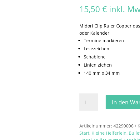
15,50
€
inkl. Mw
Midori Clip Ruler Copper das 
oder Kalender
Termine markieren
Lesezeichen
Schablone
Linien ziehen
140 mm x 34 mm
Midori
In den Wa
Clip
Ruler
Copper
Menge
Artikelnummer:
42290006
K
Start
,
Kleine Helferlein
,
Bulle