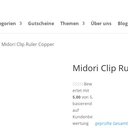
egorien
Gutscheine
Themen
Über uns
Blog
 Midori Clip Ruler Copper
Midori Clip R
Bew
ertet mit
5.00
von 5,
basierend
auf
Kundenbe
wertung
geprüfte Gesam