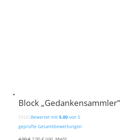
Varianten
auf.
Die
Optionen
können
auf
der
Produktseite
gewählt
werden
Block „Gedankensammler“
Bewertet mit
5.00
von 5
geprüfte Gesamtbewertungen
Ursprünglicher
Aktueller
4,90
€
2,90
€
inkl. MwSt.