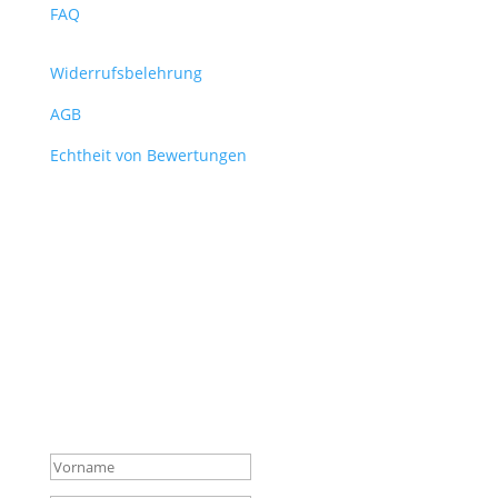
FAQ
Widerrufsbelehrung
AGB
Echtheit von Bewertungen
Verpasse keine News mehr
aus dem Shop!
Melde dich für unseren Newsletter an und sichere
dir so vor allen anderen die wichtigsten Infos über
neue Produkte, Hintergründe und Aktionen.
Erfolgsmeldung