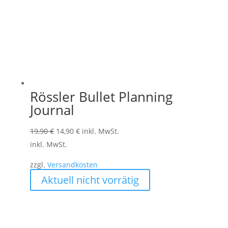
Rössler Bullet Planning
Journal
Ursprünglicher
Aktueller
19,90
€
14,90
€
inkl. MwSt.
Preis
Preis
inkl. MwSt.
war:
ist:
zzgl.
Versandkosten
19,90 €
14,90 €.
Dieses
Aktuell nicht vorrätig
Produkt
weist
mehrere