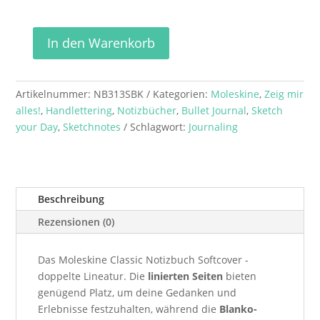
In den Warenkorb
Moleskine
Classic
Notizbuch
Artikelnummer:
NB313SBK
Kategorien:
Moleskine
,
Zeig mir
-
alles!
,
Handlettering
,
Notizbücher
,
Bullet Journal
,
Sketch
doppelte
your Day
,
Sketchnotes
Schlagwort:
Journaling
Lineatur
Menge
Beschreibung
Rezensionen (0)
Das Moleskine Classic Notizbuch Softcover -
doppelte Lineatur. Die
linierten Seiten
bieten
genügend Platz, um deine Gedanken und
Erlebnisse festzuhalten, während die
Blanko-