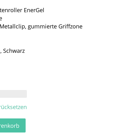
tenroller EnerGel
e
etallclip, gummierte Griffzone
, Schwarz
rücksetzen
renkorb