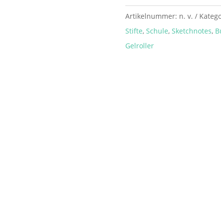
Gelschreiber
Menge
Artikelnummer:
n. v.
Katego
Stifte
,
Schule
,
Sketchnotes
,
B
Gelroller