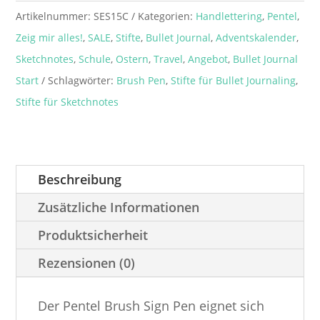
Pen
Artikelnummer:
SES15C
Kategorien:
Handlettering
,
Pentel
,
Menge
Zeig mir alles!
,
SALE
,
Stifte
,
Bullet Journal
,
Adventskalender
,
Sketchnotes
,
Schule
,
Ostern
,
Travel
,
Angebot
,
Bullet Journal
Start
Schlagwörter:
Brush Pen
,
Stifte für Bullet Journaling
,
Stifte für Sketchnotes
Beschreibung
Zusätzliche Informationen
Produktsicherheit
Rezensionen (0)
Der Pentel Brush Sign Pen eignet sich