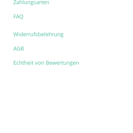
Zahlungsarten
FAQ
Widerrufsbelehrung
AGB
Echtheit von Bewertungen
Verpasse keine News mehr
aus dem Shop!
Melde dich für unseren Newsletter an und
sichere dir so vor allen anderen die