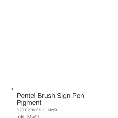
Pentel Brush Sign Pen
Pigment
Ursprünglicher
Aktueller
3,20
€
2,90
€
inkl. MwSt.
Preis
Preis
inkl. MwSt.