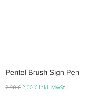
Pentel Brush Sign Pen
Ursprünglicher
Aktueller
2,90
€
2,00
€
inkl. MwSt.
Preis
Preis
war:
ist:
2,90 €
2,00 €.