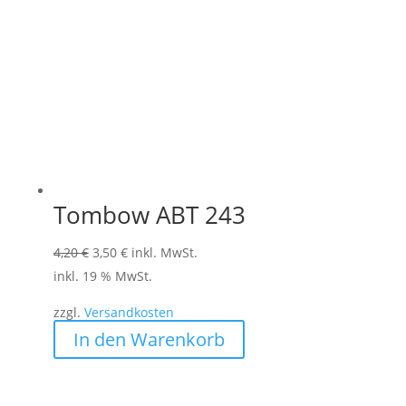
Tombow ABT 243
Ursprünglicher
Aktueller
4,20
€
3,50
€
inkl. MwSt.
Preis
Preis
inkl. 19 % MwSt.
war:
ist:
zzgl.
Versandkosten
4,20 €
3,50 €.
In den Warenkorb