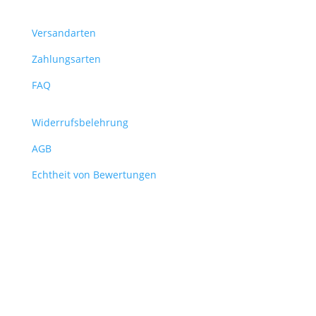
Versandarten
Zahlungsarten
FAQ
Widerrufsbelehrung
AGB
Echtheit von Bewertungen
Verpasse keine News mehr
aus dem Shop!
Melde dich für unseren Newsletter an und sichere
dir so vor allen anderen die wichtigsten Infos über