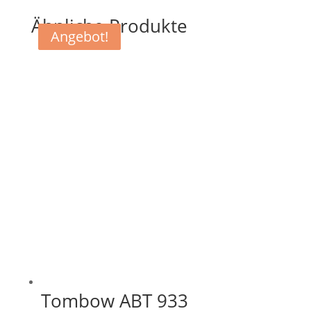
Ähnliche Produkte
Angebot!
Angebot!
Tombow ABT 933