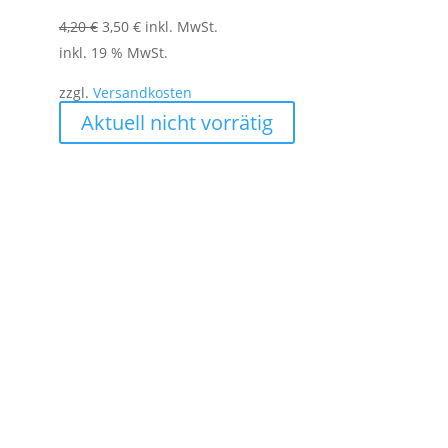
Ursprünglicher
Aktueller
4,20
€
3,50
€
inkl. MwSt.
Preis
Preis
inkl. 19 % MwSt.
war:
ist:
zzgl.
Versandkosten
4,20 €
3,50 €.
Aktuell nicht vorrätig