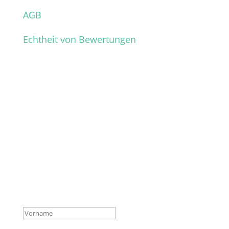
AGB
Echtheit von Bewertungen
Verpasse keine News mehr
aus dem Shop!
Melde dich für unseren Newsletter an und
sichere dir so vor allen anderen die
wichtigsten Infos über neue Produkte,
Hintergründe und Aktionen.
Erfolgsmeldung