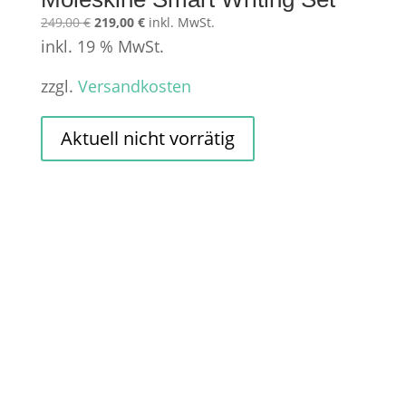
Ursprünglicher
Aktueller
249,00
€
219,00
€
inkl. MwSt.
inkl. 19 % MwSt.
Preis
Preis
war:
ist:
zzgl.
Versandkosten
249,00 €
219,00 €.
Aktuell nicht vorrätig