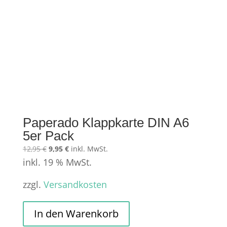
Paperado Klappkarte DIN A6
5er Pack
Ursprünglicher
Aktueller
12,95
€
9,95
€
inkl. MwSt.
inkl. 19 % MwSt.
Preis
Preis
war:
ist:
zzgl.
Versandkosten
12,95 €
9,95 €.
In den Warenkorb