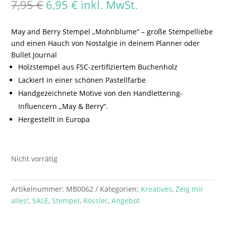
Ursprünglicher
Aktueller
7,95
€
6,95
€
inkl. MwSt.
Preis
Preis
war:
ist:
May and Berry Stempel „Mohnblume“ – große Stempelliebe
7,95 €
6,95 €.
und einen Hauch von Nostalgie in deinem Planner oder
Bullet Journal
Holzstempel aus FSC-zertifiziertem Buchenholz
Lackiert in einer schönen Pastellfarbe
Handgezeichnete Motive von den Handlettering-
Influencern „May & Berry“.
Hergestellt in Europa
Nicht vorrätig
Artikelnummer:
MB0062
Kategorien:
Kreatives
,
Zeig mir
alles!
,
SALE
,
Stempel
,
Rössler
,
Angebot