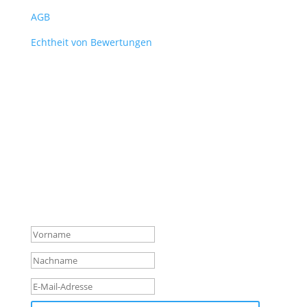
AGB
Echtheit von Bewertungen
Verpasse keine News mehr
aus dem Shop!
Melde dich für unseren Newsletter an und sichere
dir so vor allen anderen die wichtigsten Infos über
neue Produkte, Hintergründe und Aktionen.
Erfolgsmeldung