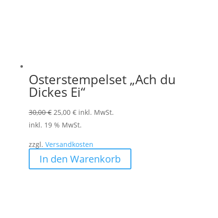
Osterstempelset „Ach du
Dickes Ei“
Ursprünglicher
Aktueller
30,00
€
25,00
€
inkl. MwSt.
Preis
Preis
inkl. 19 % MwSt.
war:
ist:
zzgl.
Versandkosten
30,00 €
25,00 €.
In den Warenkorb