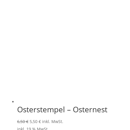
Osterstempel – Osternest
Ursprünglicher
Aktueller
6,50
€
5,50
€
inkl. MwSt.
Preis
Preis
inkl. 19 % MwSt.