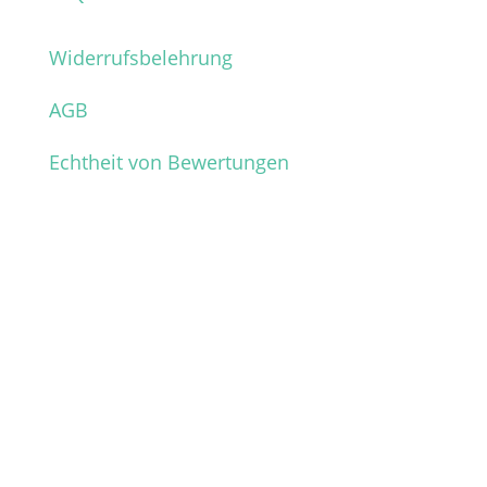
Widerrufsbelehrung
AGB
Echtheit von Bewertungen
Verpasse keine News mehr
aus dem Shop!
Melde dich für unseren Newsletter an und
sichere dir so vor allen anderen die
wichtigsten Infos über neue Produkte,
Hintergründe und Aktionen.