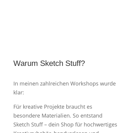
auf
der
Produktseite
gewählt
werden
Warum Sketch Stuff?
In meinen zahlreichen Workshops wurde
klar:
Für kreative Projekte braucht es
besondere Materialien. So entstand
Sketch Stuff – dein Shop für hochwertiges