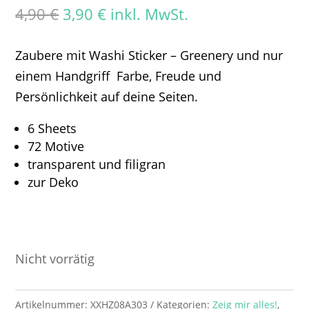
Ursprünglicher
Aktueller
4,90
€
3,90
€
inkl. MwSt.
Preis
Preis
war:
ist:
Zaubere mit Washi Sticker – Greenery und nur
4,90 €
3,90 €.
einem Handgriff Farbe, Freude und
Persönlichkeit auf deine Seiten.
6 Sheets
72 Motive
transparent und filigran
zur Deko
Nicht vorrätig
Artikelnummer:
XXHZ08A303
Kategorien:
Zeig mir alles!
,