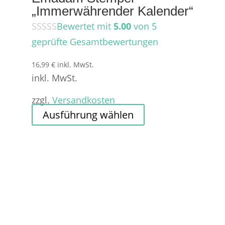
„Immerwährender Kalender“
Bewertet mit
5.00
von 5
geprüfte Gesamtbewertungen
16,99
€
inkl. MwSt.
inkl. MwSt.
zzgl.
Versandkosten
Dieses
Ausführung wählen
Produkt
weist
mehrere
Varianten
auf.
Die
Optionen
können