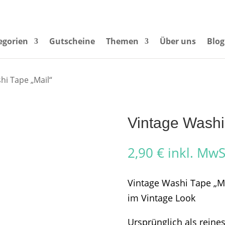
egorien
Gutscheine
Themen
Über uns
Blog
hi Tape „Mail“
Vintage Washi
2,90
€
inkl. MwS
Vintage Washi Tape „Ma
im Vintage Look
Ursprünglich als reine