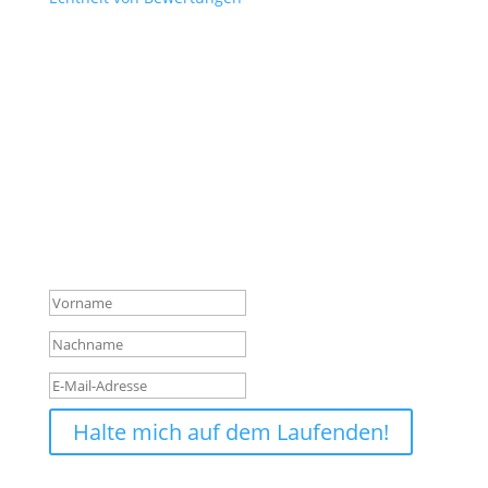
Verpasse keine News mehr
aus dem Shop!
Melde dich für unseren Newsletter an und sichere
dir so vor allen anderen die wichtigsten Infos über
neue Produkte, Hintergründe und Aktionen.
Erfolgsmeldung
Halte mich auf dem Laufenden!