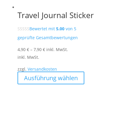
Travel Journal Sticker
Bewertet mit
5.00
von 5
geprüfte Gesamtbewertungen
4,90
€
–
7,90
€
inkl. MwSt.
inkl. MwSt.
zzgl.
Versandkosten
Dieses
Ausführung wählen
Produkt
weist
mehrere
Varianten
auf.
Die
Optionen