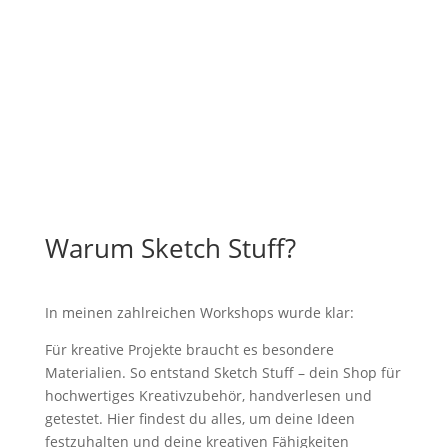
können
auf
der
Produktseite
gewählt
werden
Warum Sketch Stuff?
In meinen zahlreichen Workshops wurde klar:
Für kreative Projekte braucht es besondere
Materialien. So entstand Sketch Stuff – dein Shop für
hochwertiges Kreativzubehör, handverlesen und
getestet. Hier findest du alles, um deine Ideen
festzuhalten und deine kreativen Fähigkeiten