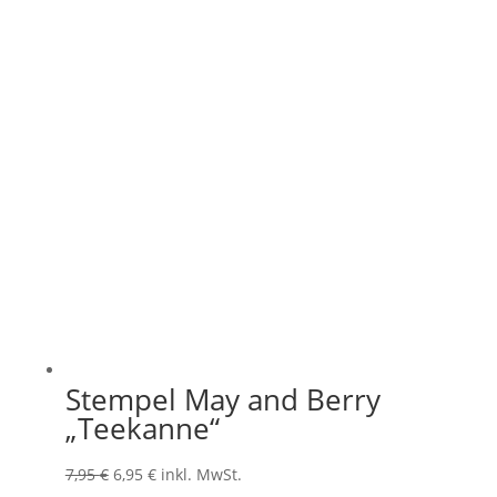
Stempel May and Berry
„Teekanne“
Ursprünglicher
Aktueller
7,95
€
6,95
€
inkl. MwSt.