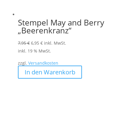
Stempel May and Berry
„Beerenkranz“
Ursprünglicher
Aktueller
7,95
€
6,95
€
inkl. MwSt.
Preis
Preis
inkl. 19 % MwSt.
war:
ist:
zzgl.
Versandkosten
7,95 €
6,95 €.
In den Warenkorb