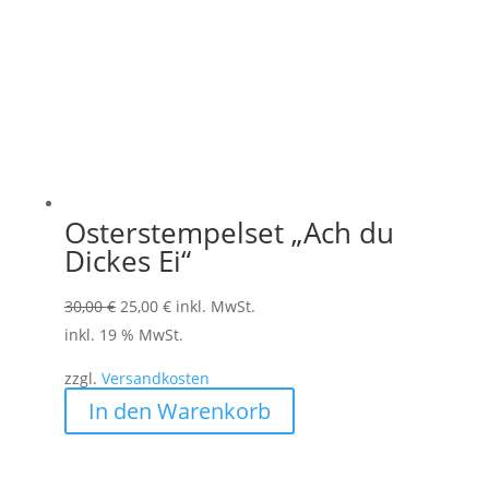
Osterstempelset „Ach du
Dickes Ei“
Ursprünglicher
Aktueller
30,00
€
25,00
€
inkl. MwSt.
Preis
Preis
inkl. 19 % MwSt.
war:
ist:
zzgl.
Versandkosten
30,00 €
25,00 €.
In den Warenkorb