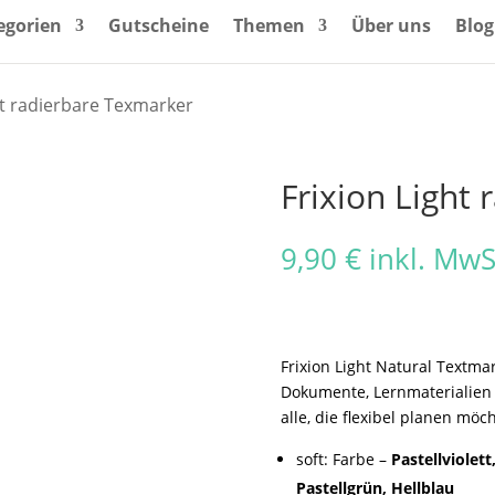
egorien
Gutscheine
Themen
Über uns
Blog
ht radierbare Texmarker
Frixion Light
9,90
€
inkl. MwS
Frixion Light Natural Textmar
Dokumente, Lernmaterialien 
alle, die flexibel planen möc
soft: Farbe –
Pastellviolett
Pastellgrün, Hellblau