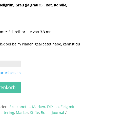
llgrün, Grau (ja grau !!) , Rot, Koralle,
 mm = Schreibbreite von 3,3 mm
lexibel beim Planen gearbetet habe, kannst du
urücksetzen
renkorb
rien:
Sketchnotes
,
Marken
,
FriXion
,
Zeig mir
ettering
,
Marker
,
Stifte
,
Bullet Journal