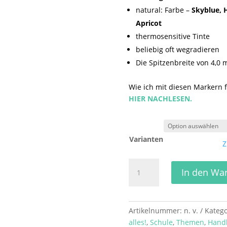
natural: Farbe –
Skyblue, He
Apricot
thermosensitive Tinte
beliebig oft wegradieren
Die Spitzenbreite von 4,0
Wie ich mit diesen Markern f
HIER NACHLESEN.
Varianten
Z
Frixion
In den Wa
Light
radierbare
Texmarker
Menge
Artikelnummer:
n. v.
Katego
alles!
,
Schule
,
Themen
,
Handl