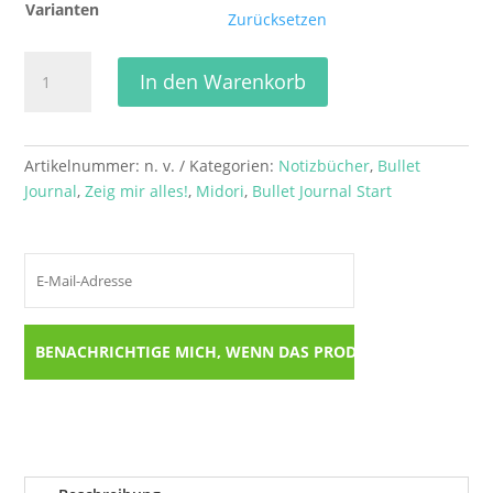
Varianten
Zurücksetzen
Midori
In den Warenkorb
MD
Notebook
A5
–
Artikelnummer:
n. v.
Kategorien:
Notizbücher
,
Bullet
Dot
Journal
,
Zeig mir alles!
,
Midori
,
Bullet Journal Start
Grid
oder
Blanko
|
Japanisches
Notizbuch
für
Füller
&
Bullet
Journal