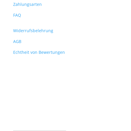
Zahlungsarten
FAQ
Widerrufsbelehrung
AGB
Echtheit von Bewertungen
Verpasse keine News mehr
aus dem Shop!
Melde dich für unseren Newsletter an und sichere
dir so vor allen anderen die wichtigsten Infos über
neue Produkte, Hintergründe und Aktionen.
Erfolgsmeldung