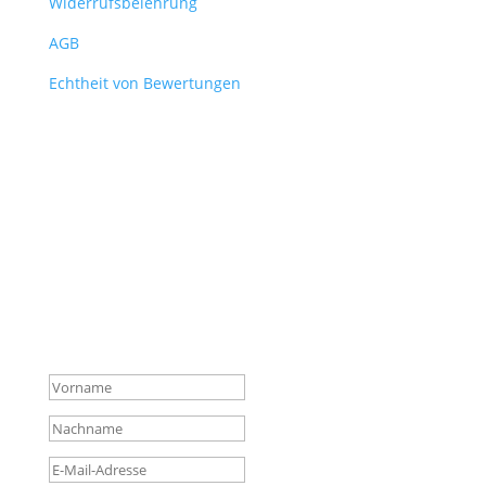
Widerrufsbelehrung
AGB
Echtheit von Bewertungen
Verpasse keine News mehr
aus dem Shop!
Melde dich für unseren Newsletter an und sichere
dir so vor allen anderen die wichtigsten Infos über
neue Produkte, Hintergründe und Aktionen.
Erfolgsmeldung