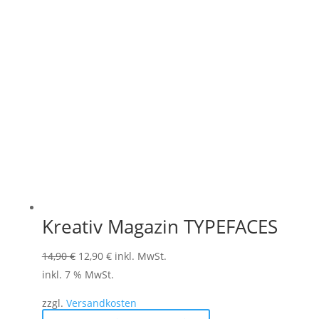
Kreativ Magazin TYPEFACES
Ursprünglicher
Aktueller
14,90
€
12,90
€
inkl. MwSt.
Preis
Preis
inkl. 7 % MwSt.
war:
ist:
zzgl.
Versandkosten
14,90 €
12,90 €.