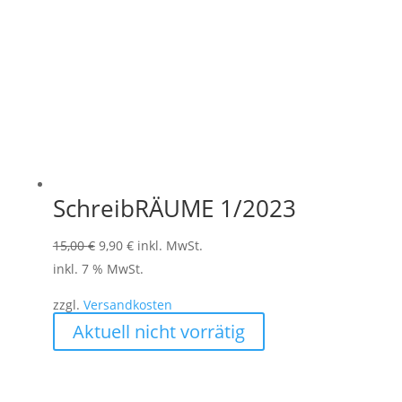
SchreibRÄUME 1/2023
Ursprünglicher
Aktueller
15,00
€
9,90
€
inkl. MwSt.
Preis
Preis
inkl. 7 % MwSt.
war:
ist:
zzgl.
Versandkosten
15,00 €
9,90 €.
Aktuell nicht vorrätig